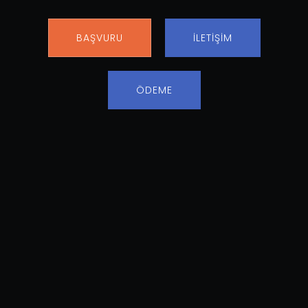
BAŞVURU
İLETİŞİM
ÖDEME